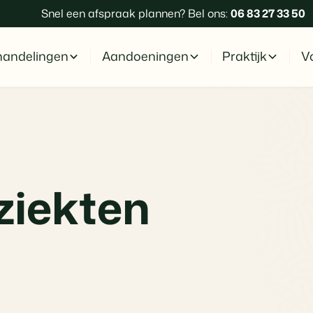
Snel een afspraak plannen? Bel ons:
06 83 27 33 50
andelingen
Aandoeningen
Praktijk
Vo
ziekten