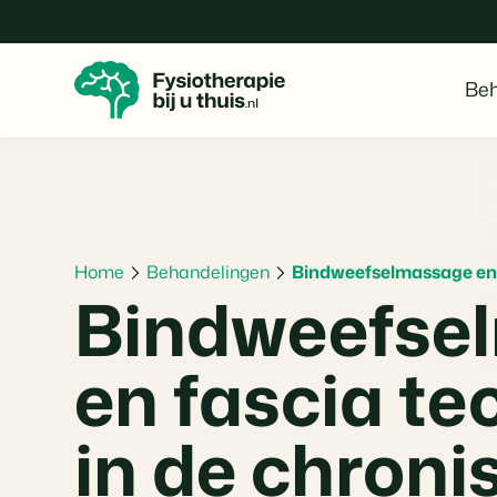
Beh
Home
Behandelingen
Bindweefselmassage en f
Bindweefse
en fascia t
in de chroni