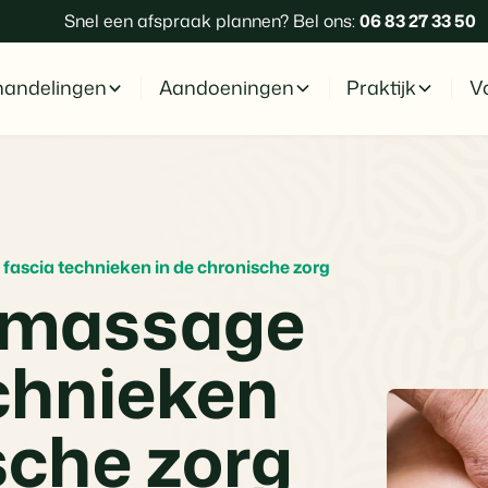
Snel een afspraak plannen? Bel ons:
06 83 27 33 50
andelingen
Aandoeningen
Praktijk
Vo
ascia technieken in de chronische zorg
lmassage
echnieken
sche zorg