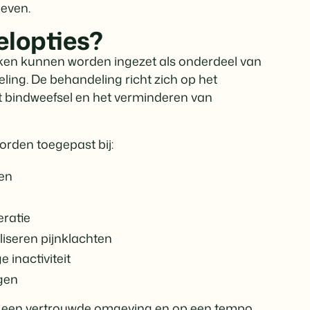
leven.
elopties?
ken kunnen worden ingezet als onderdeel van
ing. De behandeling richt zich op het
t bindweefsel en het verminderen van
rden toegepast bij:
ten
eratie
aliseren pijnklachten
 inactiviteit
gen
 in een vertrouwde omgeving en op een tempo